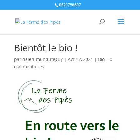
0620758697
Bientôt le bio !
par
helen-munduteguy
|
Avr 12, 2021
|
Bio
|
0
commentaires