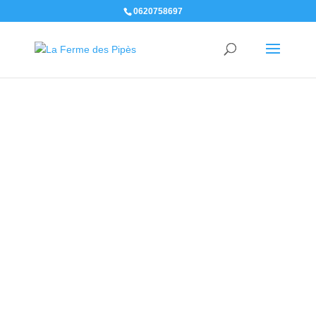
0620758697
De l'agneau
local dans
votre
assiette