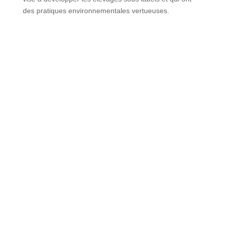
des pratiques environnementales vertueuses.
C'est dans les utopies
d'aujourd'hui que sont les
solutions de demain. Pour
que les arbres et les plantes
s'épanouissent, pour que les
animaux qui s'en