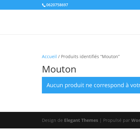
0620758697
Accueil
/ Produits identifiés “Mouton”
Mouton
Aucun produit ne correspond à votr
Design de
Elegant Themes
| Propulsé par
Wor